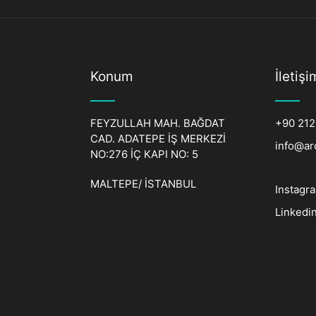
Konum
İletişi
FEYZULLAH MAH. BAĞDAT
+90 212
CAD. ADATEPE İŞ MERKEZİ
info@ar
NO:276 İÇ KAPI NO: 5
MALTEPE/ İSTANBUL
Instagr
Linkedi