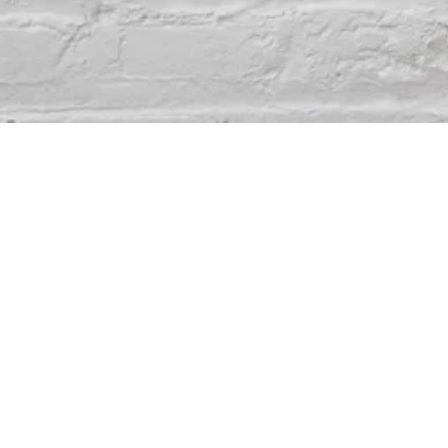
3D Görselleştirme Ajansı
Konum
FEYZULLAH MAH. BAĞDAT CAD. ADATEPE İŞ MERKEZİ
NO:276 İÇ KAPI NO: 5
MALTEPE/ İSTANBUL